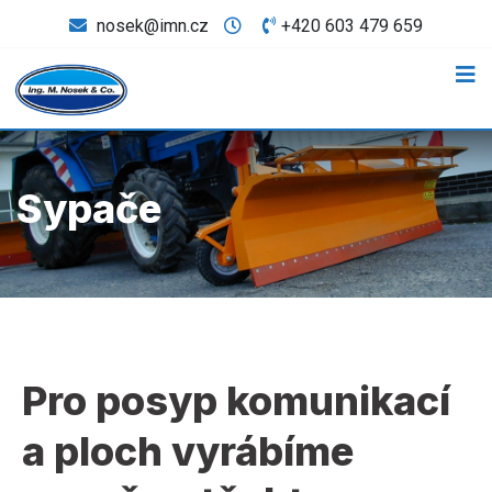
nosek@imn.cz
+420 603 479 659
Sypače
Pro posyp komunikací
a ploch vyrábíme