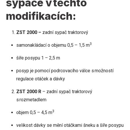
sypače v těchto
modifikacích:
ZST 2000 –
zadní sypač traktorový
3
samonakládací o objemu 0,5 – 1,5 m
šíře posypu 1 – 2,5 m
posyp je pomocí podrcovacího válce s možností
regulace otáček a dávky
ZST 2000 R
– zadní sypač traktorový
s rozmetadlem
3
objem 0,5 – 4,5 m
velikost dávky se mění otáčkami šneku a šíře posypu