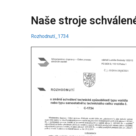
01
02
Naše stroje schválen
Rozhodnutí_1734