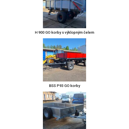
H 900 GO korby s výklopným čelem
BSS P93 GO korby